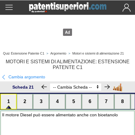
Quiz Estensione Patente C1
>
Argomento
>
Motori e sistemi di alimentazione 21
MOTORI E SISTEMI DI ALIMENTAZIONE: ESTENSIONE
PATENTE C1
Cambia argomento
Scheda 21
1
2
3
4
5
6
7
8
Il motore Diesel può essere alimentato anche con bioetanolo