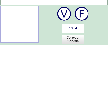
19
:
54
Correggi
Scheda