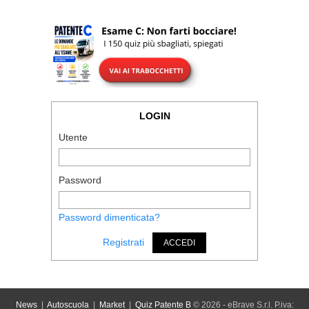
LOGIN
Utente
Password
Password dimenticata?
Registrati
ACCEDI
News
|
Autoscuola
|
Market
|
Quiz Patente B
© 2026 - eBrave S.r.l. P.iva: