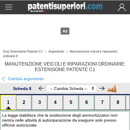
Quiz Estensione Patente C1
>
Argomento
>
Manutenzione veicoli e riparazioni
ordinarie 8
MANUTENZIONE VEICOLI E RIPARAZIONI ORDINARIE:
ESTENSIONE PATENTE C1
Cambia argomento
Scheda 8
1
2
3
4
5
6
7
8
La legge stabilisce che la sostituzione degli ammortizzatori non
rientra nelle attività di autoriparazione da eseguire solo presso
officine autorizzate