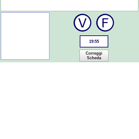
19
:
55
Correggi
Scheda