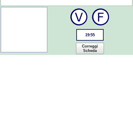
19
:
55
Correggi
Scheda