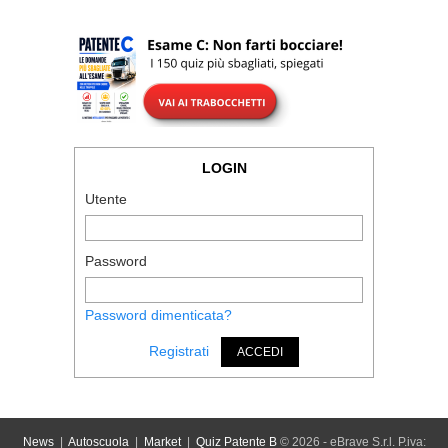
LOGIN
Utente
Password
Password dimenticata?
Registrati
ACCEDI
News
|
Autoscuola
|
Market
|
Quiz Patente B
© 2026 - eBrave S.r.l. P.iva: