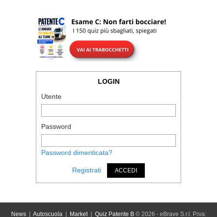
LOGIN
Utente
Password
Password dimenticata?
Registrati
ACCEDI
News
|
Autoscuola
|
Market
|
Quiz Patente B
© 2026 - eBrave S.r.l. P.iva: