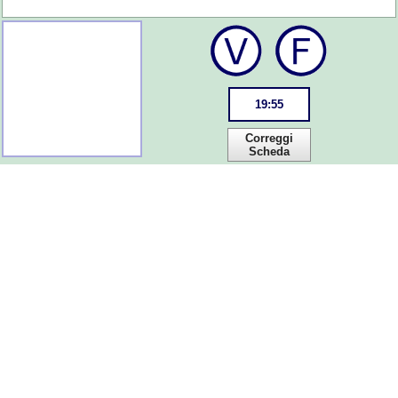
19
:
55
Correggi
Scheda