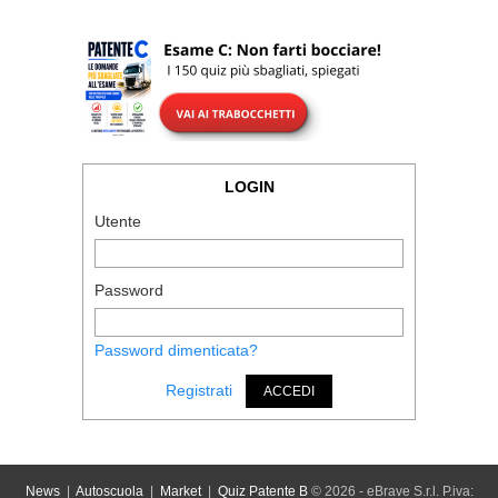
LOGIN
Utente
Password
Password dimenticata?
Registrati
ACCEDI
News
|
Autoscuola
|
Market
|
Quiz Patente B
© 2026 - eBrave S.r.l. P.iva: