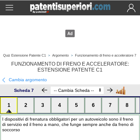
Quiz Estensione Patente C1
>
Argomento
>
Funzionamento di freno e acceleratore 7
FUNZIONAMENTO DI FRENO E ACCELERATORE:
ESTENSIONE PATENTE C1
Cambia argomento
Scheda 7
1
2
3
4
5
6
7
8
I dispositivi di frenatura obbligatori per un autoveicolo sono il freno
di servizio ed il freno a mano, che funge sempre anche da freno di
soccorso