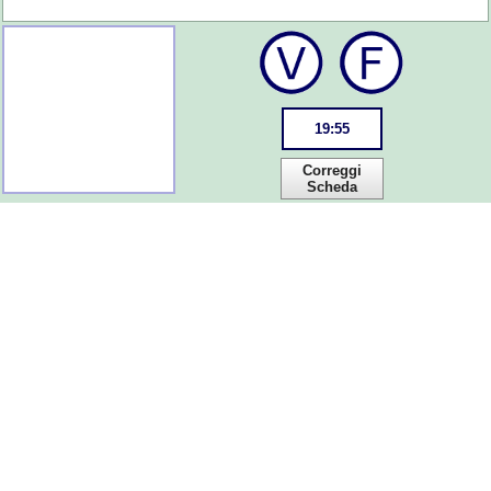
19
:
55
Correggi
Scheda