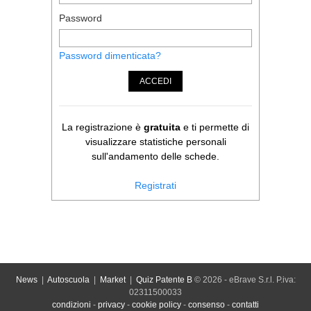
Password
Password dimenticata?
ACCEDI
La registrazione è
gratuita
e ti permette di
visualizzare statistiche personali
sull'andamento delle schede.
Registrati
News
|
Autoscuola
|
Market
|
Quiz Patente B
© 2026 - eBrave S.r.l. P.iva:
02311500033
condizioni
-
privacy
-
cookie policy
-
consenso
-
contatti