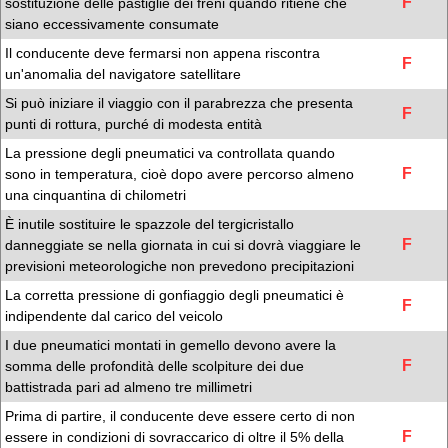
F
sostituzione delle pastiglie dei freni quando ritiene che
siano eccessivamente consumate
Il conducente deve fermarsi non appena riscontra
F
un'anomalia del navigatore satellitare
Si può iniziare il viaggio con il parabrezza che presenta
F
punti di rottura, purché di modesta entità
La pressione degli pneumatici va controllata quando
F
sono in temperatura, cioè dopo avere percorso almeno
una cinquantina di chilometri
È inutile sostituire le spazzole del tergicristallo
F
danneggiate se nella giornata in cui si dovrà viaggiare le
previsioni meteorologiche non prevedono precipitazioni
La corretta pressione di gonfiaggio degli pneumatici è
F
indipendente dal carico del veicolo
I due pneumatici montati in gemello devono avere la
F
somma delle profondità delle scolpiture dei due
battistrada pari ad almeno tre millimetri
Prima di partire, il conducente deve essere certo di non
F
essere in condizioni di sovraccarico di oltre il 5% della