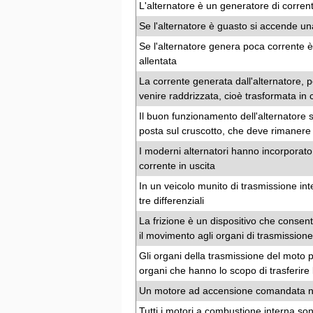
L'alternatore è un generatore di corren
Se l'alternatore è guasto si accende una
Se l'alternatore genera poca corrente è 
allentata
La corrente generata dall'alternatore, 
venire raddrizzata, cioè trasformata in
Il buon funzionamento dell'alternatore 
posta sul cruscotto, che deve rimanere
I moderni alternatori hanno incorporato
corrente in uscita
In un veicolo munito di trasmissione i
tre differenziali
La frizione è un dispositivo che consen
il movimento agli organi di trasmissione
Gli organi della trasmissione del moto p
organi che hanno lo scopo di trasferire
Un motore ad accensione comandata non
Tutti i motori a combustione interna sono