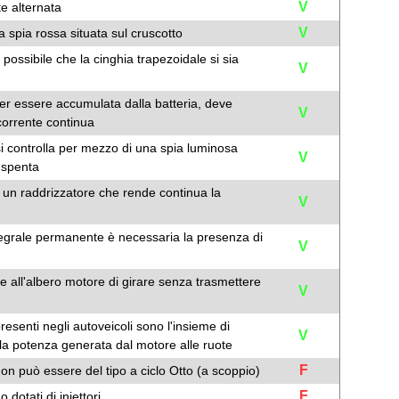
V
te alternata
V
 spia rossa situata sul cruscotto
possibile che la cinghia trapezoidale si sia
V
per essere accumulata dalla batteria, deve
V
 corrente continua
si controlla per mezzo di una spia luminosa
V
 spenta
 un raddrizzatore che rende continua la
V
ntegrale permanente è necessaria la presenza di
V
te all'albero motore di girare senza trasmettere
V
resenti negli autoveicoli sono l'insieme di
V
 la potenza generata dal motore alle ruote
F
 può essere del tipo a ciclo Otto (a scoppio)
F
 dotati di iniettori