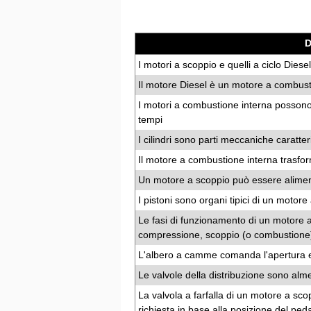
I motori a scoppio e quelli a ciclo Di
Il motore Diesel è un motore a combust
I motori a combustione interna possono
tempi
I cilindri sono parti meccaniche caratte
Il motore a combustione interna trasfo
Un motore a scoppio può essere alimen
I pistoni sono organi tipici di un motor
Le fasi di funzionamento di un motore a
compressione, scoppio (o combustione)
L'albero a camme comanda l'apertura e 
Le valvole della distribuzione sono alm
La valvola a farfalla di un motore a scopp
richiesta in base alla posizione del ped