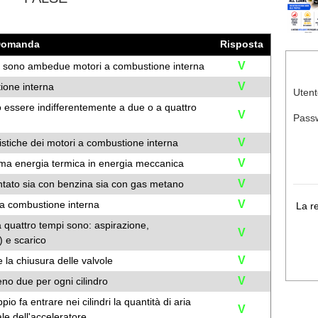
Domanda
Risposta
V
esel sono ambedue motori a combustione interna
V
ione interna
Utent
 essere indifferentemente a due o a quattro
V
Pass
V
ristiche dei motori a combustione interna
V
rma energia termica in energia meccanica
V
tato sia con benzina sia con gas metano
V
e a combustione interna
La r
 quattro tempi sono: aspirazione,
V
 e scarico
V
la chiusura delle valvole
V
eno due per ogni cilindro
io fa entrare nei cilindri la quantità di aria
V
ale dell'acceleratore