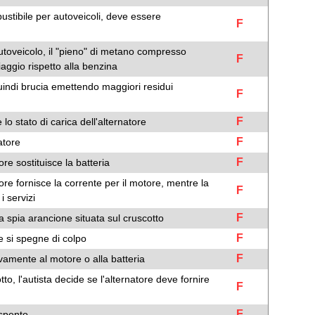
stibile per autoveicoli, deve essere
F
autoveicolo, il "pieno" di metano compresso
F
aggio rispetto alla benzina
quindi brucia emettendo maggiori residui
F
F
lo stato di carica dell'alternatore
F
atore
F
ore sostituisce la batteria
ore fornisce la corrente per il motore, mentre la
F
i servizi
F
a spia arancione situata sul cruscotto
F
e si spegne di colpo
F
ivamente al motore o alla batteria
to, l'autista decide se l'alternatore deve fornire
F
F
 spento