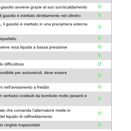
V
 gasolio avviene grazie al suo surriscaldamento
V
l gasolio è iniettato direttamente nel cilindro
a, il gasolio è iniettato in una precamera esterna
V
V
liquefatto
V
 viene resa liquida a bassa pressione
V
V
 difficoltoso
stibile per autoveicoli, deve essere
V
V
i nell'avviamento a freddo
 serbatoi costituiti da bombole molto pesanti e
V
dale che comanda l'alternatore mette in
V
el liquido di raffreddamento
V
ù cinghie trapezoidali