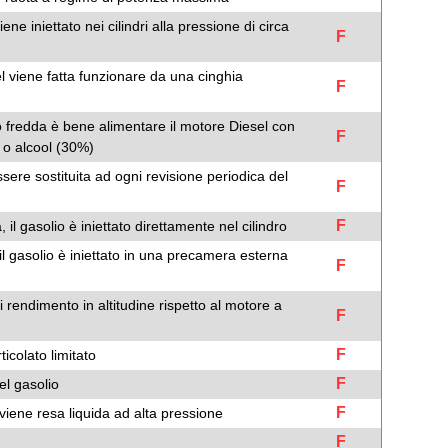
ne iniettato nei cilindri alla pressione di circa
F
l viene fatta funzionare da una cinghia
F
 fredda è bene alimentare il motore Diesel con
F
 o alcool (30%)
essere sostituita ad ogni revisione periodica del
F
F
 il gasolio è iniettato direttamente nel cilindro
 il gasolio è iniettato in una precamera esterna
F
 rendimento in altitudine rispetto al motore a
F
F
ticolato limitato
F
el gasolio
F
viene resa liquida ad alta pressione
F