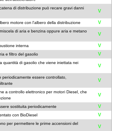
 catena di distribuzione può recare gravi danni
V
V
albero motore con l'albero della distribuzione
o miscela di aria e benzina oppure aria e metano
V
V
ustione interna
V
ria e filtro del gasolio
a quantità di gasolio che viene iniettata nei
V
eve periodicamente essere controllato,
V
iltrante
ne a controllo elettronico per motori Diesel, che
V
ezione
V
essere sostituita periodicamente
V
entato con BioDiesel
ono per permettere le prime accensioni del
V