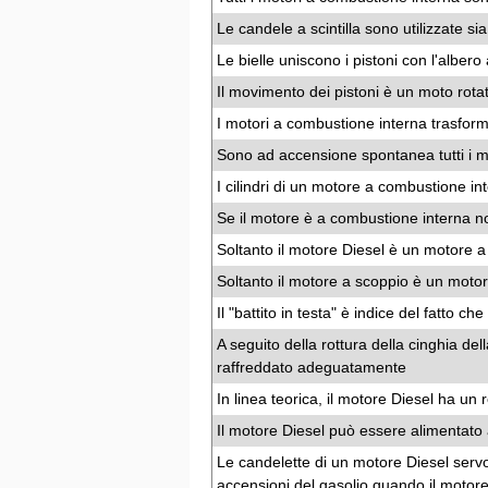
Le candele a scintilla sono utilizzate si
Le bielle uniscono i pistoni con l'albe
Il movimento dei pistoni è un moto rota
I motori a combustione interna trasform
Sono ad accensione spontanea tutti i mot
I cilindri di un motore a combustione 
Se il motore è a combustione interna n
Soltanto il motore Diesel è un motore 
Soltanto il motore a scoppio è un moto
Il "battito in testa" è indice del fatto ch
A seguito della rottura della cinghia del
raffreddato adeguatamente
In linea teorica, il motore Diesel ha un
Il motore Diesel può essere alimentato
Le candelette di un motore Diesel servo
accensioni del gasolio quando il motor