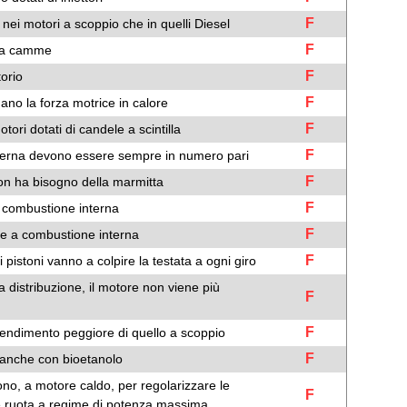
F
a nei motori a scoppio che in quelli Diesel
F
ro a camme
F
torio
F
ano la forza motrice in calore
F
ori dotati di candele a scintilla
F
interna devono essere sempre in numero pari
F
on ha bisogno della marmitta
F
a combustione interna
F
re a combustione interna
F
e i pistoni vanno a colpire la testata a ogni giro
la distribuzione, il motore non viene più
F
F
 rendimento peggiore di quello a scoppio
F
 anche con bioetanolo
no, a motore caldo, per regolarizzare le
F
e ruota a regime di potenza massima