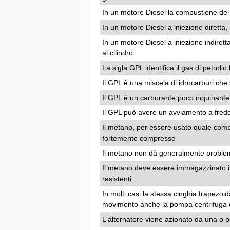
In un motore Diesel la combustione del
In un motore Diesel a iniezione diretta, i
In un motore Diesel a iniezione indirett
al cilindro
La sigla GPL identifica il gas di petrolio 
Il GPL è una miscela di idrocarburi che
Il GPL è un carburante poco inquinante
Il GPL può avere un avviamento a freddo
Il metano, per essere usato quale combu
fortemente compresso
Il metano non dà generalmente problem
Il metano deve essere immagazzinato in
resistenti
In molti casi la stessa cinghia trapezoi
movimento anche la pompa centrifuga d
L'alternatore viene azionato da una o pi