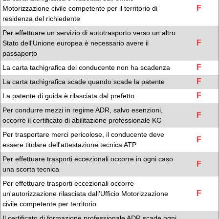
F
Motorizzazione civile competente per il territorio di
residenza del richiedente
Per effettuare un servizio di autotrasporto verso un altro
F
Stato dell'Unione europea è necessario avere il
passaporto
F
La carta tachigrafica del conducente non ha scadenza
F
La carta tachigrafica scade quando scade la patente
F
La patente di guida è rilasciata dal prefetto
Per condurre mezzi in regime ADR, salvo esenzioni,
F
occorre il certificato di abilitazione professionale KC
Per trasportare merci pericolose, il conducente deve
F
essere titolare dell'attestazione tecnica ATP
Per effettuare trasporti eccezionali occorre in ogni caso
F
una scorta tecnica
Per effettuare trasporti eccezionali occorre
F
un'autorizzazione rilasciata dall'Ufficio Motorizzazione
civile competente per territorio
Il certificato di formazione professionale ADR scade ogni