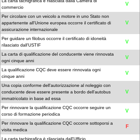
La carta tachigrafica è rilasciata dalla Camera di
V
commercio
Per circolare con un veicolo a motore in uno Stato non
V
appartenente all'Unione europea occorre il certificato di
assicurazione internazionale
Per guidare un filobus occorre il certificato di idoneità
V
rilasciato dall'USTIF
La carta di qualificazione del conducente viene rinnovata
V
ogni cinque anni
La qualificazione CQC deve essere rinnovata ogni
V
cinque anni
Una copia conforme dell'autorizzazione al noleggio con
V
conducente deve essere presente a bordo dell'autobus
immatricolato in base ad essa
Per rinnovare la qualificazione CQC occorre seguire un
V
corso di formazione periodica
Per rinnovare la qualificazione CQC occorre sottoporsi a
F
visita medica
La carta tachigrafica è rilasciata dall'Ufficio