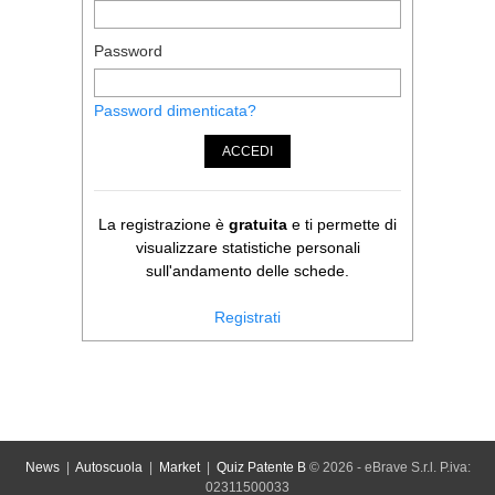
Password
Password dimenticata?
ACCEDI
La registrazione è
gratuita
e ti permette di
visualizzare statistiche personali
sull'andamento delle schede.
Registrati
News
|
Autoscuola
|
Market
|
Quiz Patente B
© 2026 - eBrave S.r.l. P.iva:
02311500033