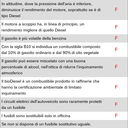
In altitudine, dove la pressione dell'aria è inferiore,
F
diminuisce il rendimento del motore, soprattutto se è di
tipo Diesel
Il motore a scoppio ha, in linea di principio, un
F
rendimento migliore di quello Diesel
F
Il gasolio è più volatile della benzina
Con la sigla B10 si individua un combustibile composto
F
dal 10% di gasolio ordinario e dal 90% di olio vegetale
Il gasolio può essere miscelato con una buona
F
percentuale di alcool, nell'ottica di ridurre l'inquinamento
atmosferico
Il bioDiesel è un combustibile prodotto in raffinerie che
F
hanno la certificazione ambientale di limitato
inquinamento
I circuiti elettrici dell'autoveicolo sono raramente protetti
F
da un fusibile
F
I fusibili sono sostituibili solo in officina
Se non si dispone di un fusibile sostitutivo uguale,