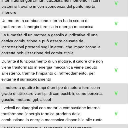
interni dei singoli cilindri, calcolata nel momento in cui i
V
pistoni si trovano in corrispondenza del punto morto
inferiore
Un motore a combustione interna ha lo scopo di
V
trasformare l'energia termica in energia meccanica
La fumosità di un motore a gasolio è indicativa di una
cattiva combustione e può essere causata da
V
incrostazioni presenti sugli iniettori, che impediscono la
corretta nebulizzazione del combustibile
Durante il funzionamento di un motore, il calore che non
viene trasformato in energia meccanica viene ceduto
V
all'esterno, tramite l'impianto di raffreddamento, per
evitarne il surriscaldamento
Il motore a quattro tempi è un tipo di motore termico in
V
grado di utilizzare vari tipi di combustibili, come benzina,
gasolio, metano, gpl, alcool
I veicoli equipaggiati con motori a combustione interna
V
trasformano l'energia termica prodotta dalla
combustione in energia meccanica disponibile alle ruote