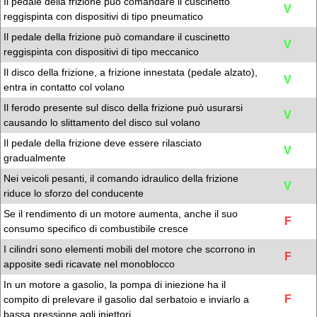
Il pedale della frizione può comandare il cuscinetto
V
reggispinta con dispositivi di tipo pneumatico
Il pedale della frizione può comandare il cuscinetto
V
reggispinta con dispositivi di tipo meccanico
Il disco della frizione, a frizione innestata (pedale alzato),
V
entra in contatto col volano
Il ferodo presente sul disco della frizione può usurarsi
V
causando lo slittamento del disco sul volano
Il pedale della frizione deve essere rilasciato
V
gradualmente
Nei veicoli pesanti, il comando idraulico della frizione
V
riduce lo sforzo del conducente
Se il rendimento di un motore aumenta, anche il suo
F
consumo specifico di combustibile cresce
I cilindri sono elementi mobili del motore che scorrono in
F
apposite sedi ricavate nel monoblocco
In un motore a gasolio, la pompa di iniezione ha il
F
compito di prelevare il gasolio dal serbatoio e inviarlo a
bassa pressione agli iniettori