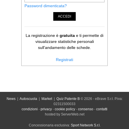
Password dimenticata?
ACCEDI
La registrazione è
gratuita
e ti permette di
visualizzare statistiche personali
sull'andamento delle schede.
Registrati
News
|
Autoscuola
|
Market
|
Quiz Patente B
© 2026 - eBrave S.r.l. P.iva:
02311500033
condizioni
-
privacy
-
cookie policy
-
consenso
-
contatti
hosted by ServerWeb.net
Concessionaria esclusiva:
Sport Network S.r.l.