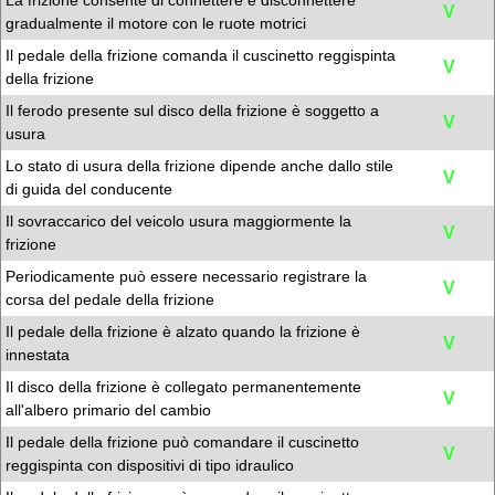
La frizione consente di connettere e disconnettere
V
gradualmente il motore con le ruote motrici
Il pedale della frizione comanda il cuscinetto reggispinta
V
della frizione
Il ferodo presente sul disco della frizione è soggetto a
V
usura
Lo stato di usura della frizione dipende anche dallo stile
V
di guida del conducente
Il sovraccarico del veicolo usura maggiormente la
V
frizione
Periodicamente può essere necessario registrare la
V
corsa del pedale della frizione
Il pedale della frizione è alzato quando la frizione è
V
innestata
Il disco della frizione è collegato permanentemente
V
all'albero primario del cambio
Il pedale della frizione può comandare il cuscinetto
V
reggispinta con dispositivi di tipo idraulico