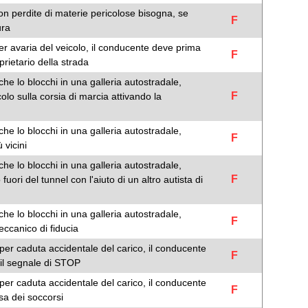
on perdite di materie pericolose bisogna, se
F
ura
er avaria del veicolo, il conducente deve prima
F
oprietario della strada
he lo blocchi in una galleria autostradale,
F
lo sulla corsia di marcia attivando la
he lo blocchi in una galleria autostradale,
F
 vicini
he lo blocchi in una galleria autostradale,
F
uori del tunnel con l'aiuto di un altro autista di
he lo blocchi in una galleria autostradale,
F
eccanico di fiducia
per caduta accidentale del carico, il conducente
F
il segnale di STOP
per caduta accidentale del carico, il conducente
F
sa dei soccorsi