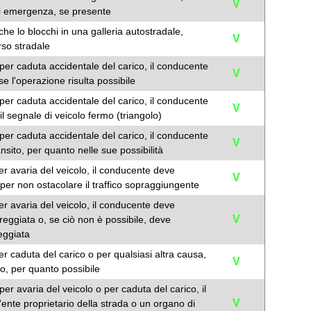
V
 di emergenza, se presente
he lo blocchi in una galleria autostradale,
V
so stradale
per caduta accidentale del carico, il conducente
V
e l'operazione risulta possibile
per caduta accidentale del carico, il conducente
V
l segnale di veicolo fermo (triangolo)
per caduta accidentale del carico, il conducente
V
nsito, per quanto nelle sue possibilità
er avaria del veicolo, il conducente deve
V
o per non ostacolare il traffico sopraggiungente
er avaria del veicolo, il conducente deve
V
rreggiata o, se ciò non è possibile, deve
eggiata
r caduta del carico o per qualsiasi altra causa,
V
o, per quanto possibile
er avaria del veicolo o per caduta del carico, il
V
l'ente proprietario della strada o un organo di