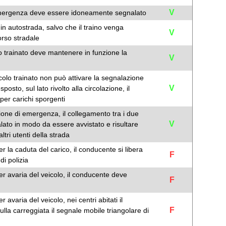
V
di emergenza deve essere idoneamente segnalato
o in autostrada, salvo che il traino venga
V
orso stradale
olo trainato deve mantenere in funzione la
V
icolo trainato non può attivare la segnalazione
V
sto, sul lato rivolto alla circolazione, il
 per carichi sporgenti
zione di emergenza, il collegamento tra i due
V
ato in modo da essere avvistato e risultare
tri utenti della strada
r la caduta del carico, il conducente si libera
F
di polizia
er avaria del veicolo, il conducente deve
F
avaria del veicolo, nei centri abitati il
F
la carreggiata il segnale mobile triangolare di