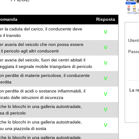
Domanda
Risposta
er la caduta del carico, il conducente deve
V
 il transito
Utent
per avaria del veicolo che non possa essere
V
l pericolo agli altri conducenti
Pass
avaria del veicolo, fuori dei centri abitati il
V
ggiata il segnale mobile triangolare di pericolo
on perdite di materie pericolose, il conducente
V
perdita
La r
n perdite di acidi o sostanze infiammabili, il
V
to dalle istruzioni di sicurezza
he lo blocchi in una galleria autostradale,
V
sa di pericolo
he lo blocchi in una galleria autostradale,
V
 su una piazzola di sosta
he lo blocchi in una galleria autostradale,