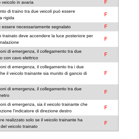
F
 veicolo in avaria
nto di traino tra due veicoli può essere
F
a rigida
F
eve essere necessariamente segnalato
olo trainato deve accendere la luce posteriore per
F
gnalazione
zioni di emergenza, il collegamento tra due
F
o con cavo elettrico
zioni di emergenza, il collegamento tra i due
F
he il veicolo trainante sia munito di gancio di
zioni di emergenza, il collegamento tra due
F
metro
ioni di emergenza, sia il veicolo trainante che
F
zione l'indicatore di direzione destro
re realizzato solo se il veicolo trainante ha
F
del veicolo trainato