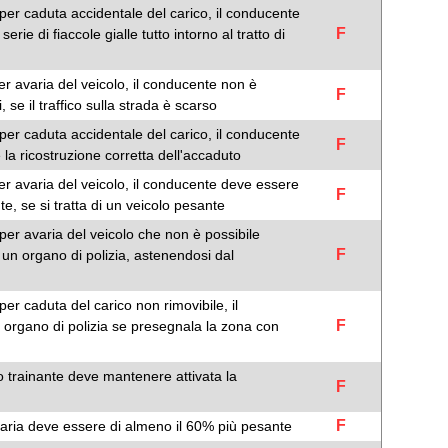
per caduta accidentale del carico, il conducente
F
e di fiaccole gialle tutto intorno al tratto di
er avaria del veicolo, il conducente non è
F
 se il traffico sulla strada è scarso
per caduta accidentale del carico, il conducente
F
 la ricostruzione corretta dell'accaduto
er avaria del veicolo, il conducente deve essere
F
te, se si tratta di un veicolo pesante
per avaria del veicolo che non è possibile
F
un organo di polizia, astenendosi dal
er caduta del carico non rimovibile, il
F
 organo di polizia se presegnala la zona con
olo trainante deve mantenere attivata la
F
F
 avaria deve essere di almeno il 60% più pesante