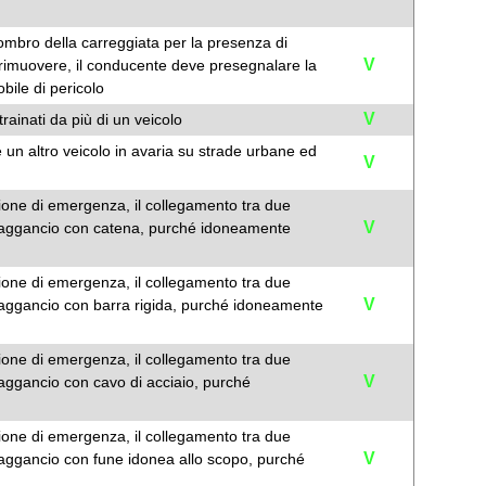
gombro della carreggiata per la presenza di
V
 rimuovere, il conducente deve presegnalare la
bile di pericolo
V
rainati da più di un veicolo
 un altro veicolo in avaria su strade urbane ed
V
azione di emergenza, il collegamento tra due
V
e aggancio con catena, purché idoneamente
azione di emergenza, il collegamento tra due
V
 aggancio con barra rigida, purché idoneamente
azione di emergenza, il collegamento tra due
V
 aggancio con cavo di acciaio, purché
azione di emergenza, il collegamento tra due
V
 aggancio con fune idonea allo scopo, purché