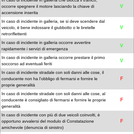
In caso di incidente in galleria che blocca il traffico,
V
occorre spegnere il motore lasciando la chiave di
accensione inserita
In caso di incidente in galleria, se si deve scendere dal
V
veicolo, è bene indossare il giubbotto o le bretelle
retroriflettenti
In caso di incidente in galleria occorre avvertire
V
rapidamente i servizi di emergenza
In caso di incidente in galleria occorre prestare il primo
V
soccorso ad eventuali feriti
In caso di incidente stradale con soli danni alle cose, il
F
conducente non ha l'obbligo di fermarsi e fornire le
proprie generalità
In caso di incidente stradale con soli danni alle cose, al
F
conducente è consigliato di fermarsi e fornire le proprie
generalità
In caso di incidente con più di due veicoli coinvolti, è
F
opportuno avvalersi del modulo di Constatazione
amichevole (denuncia di sinistro)