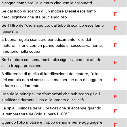
bisogna cambiare l'olio entro cinquemila chilometri
Se dal tubo di scarico di un motore Diesel esce fumo
F
nero, significa che sta bruciando olio
Se il filtro dell'olio è sporco, dal tubo di scarico esce fumo
F
rossastro
È buona regola scaricare periodicamente l'olio dal
F
motore, filtrarlo con un panno pulito e, successivamente,
rimetterlo nella coppa
Se il motore consuma molto olio significa che nei cilindri
F
si ha troppa pressione
A differenza di quello di lubrificazione del motore, l'olio
F
del cambio non si sostituisce mai perché non è soggetto
a forte riscaldamento
Una delle principali trasformazioni che subiscono gli olii
F
lubrificanti durante l'uso è l'aumento di salinità
La spia luminosa della lubrificazione si accende quando
F
la temperatura dell'olio supera i 100°C
Quando l'olio motore è troppo denso è bene aggiungere
F