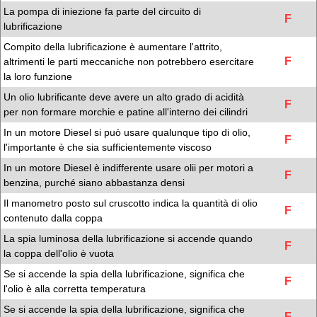
La pompa di iniezione fa parte del circuito di
F
lubrificazione
Compito della lubrificazione è aumentare l'attrito,
F
altrimenti le parti meccaniche non potrebbero esercitare
la loro funzione
Un olio lubrificante deve avere un alto grado di acidità
F
per non formare morchie e patine all'interno dei cilindri
In un motore Diesel si può usare qualunque tipo di olio,
F
l'importante è che sia sufficientemente viscoso
In un motore Diesel è indifferente usare olii per motori a
F
benzina, purché siano abbastanza densi
Il manometro posto sul cruscotto indica la quantità di olio
F
contenuto dalla coppa
La spia luminosa della lubrificazione si accende quando
F
la coppa dell'olio è vuota
Se si accende la spia della lubrificazione, significa che
F
l'olio è alla corretta temperatura
Se si accende la spia della lubrificazione, significa che
F