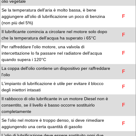
olio vegetale
Se la temperatura dell'aria è molto bassa, è bene
F
aggiungere all'olio di lubrificazione un poco di benzina
(non più del 5%)
Il lubrificante comincia a circolare nel motore solo dopo
F
che la temperatura dell'acqua ha superato i 65°C
Per raffreddare l'olio motore, una valvola di
F
intercettazione lo fa passare nel radiatore dell'acqua
quando supera i 120°C
La coppa dell'olio contiene un dispositivo per raffreddare
F
l'olio
L'impianto di lubrificazione è utile per evitare il blocco
F
degli iniettori intasati
Il rabbocco di olio lubrificante in un motore Diesel non è
F
consentito, se il livello è basso occorre sostituirlo
completamente
Se l'olio nel motore è troppo denso, si deve rimediare
F
aggiungendo una certa quantità di gasolio
L'olio di lubrificazione deve essere sostituito ogni due