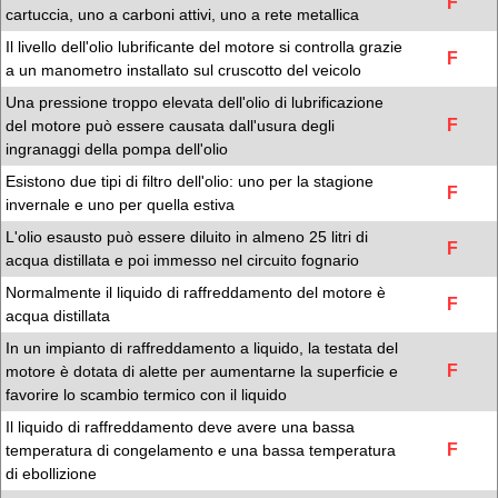
F
cartuccia, uno a carboni attivi, uno a rete metallica
Il livello dell'olio lubrificante del motore si controlla grazie
F
a un manometro installato sul cruscotto del veicolo
Una pressione troppo elevata dell'olio di lubrificazione
F
del motore può essere causata dall'usura degli
ingranaggi della pompa dell'olio
Esistono due tipi di filtro dell'olio: uno per la stagione
F
invernale e uno per quella estiva
L'olio esausto può essere diluito in almeno 25 litri di
F
acqua distillata e poi immesso nel circuito fognario
Normalmente il liquido di raffreddamento del motore è
F
acqua distillata
In un impianto di raffreddamento a liquido, la testata del
F
motore è dotata di alette per aumentarne la superficie e
favorire lo scambio termico con il liquido
Il liquido di raffreddamento deve avere una bassa
F
temperatura di congelamento e una bassa temperatura
di ebollizione