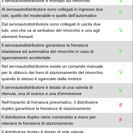
V
Il servoautodistributore è montato sul rimorchio
Al servoautodistributore sono collegati in ingresso due
V
tubi, quello del moderabile e quello dell'automatico
Dal servoautodistributore sono collegati in uscita due
V
tubi, uno che va al serbatoio del rimorchio e uno agli
elementi frenanti
Il servoautodistributore garantisce la frenatura
V
istantanea ed automatica del rimorchio in caso di
sganciamento accidentale
Nel servoautodistributore esiste un comando manuale
V
per lo sblocco dei freni di stazionamento del rimorchio
quando lo stesso è sganciato dalla motrice
Il servoautodistributore è dotato di una valvola di
V
ritenuta, una di scarico e una d'immissione
Nell'impianto di frenatura pneumatico, il distributore
F
duplex garantisce la frenatura di stazionamento
Il distributore duplex viene comandato a mano per
F
ottenere la frenatura di stazionamento
Il distributore duplex è dotato di sole valvole