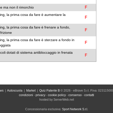
F
e ma non il rimorchio
ning, la prima cosa da fare è aumentare la
F
ning, la prima cosa da fare è frenare a fondo,
F
frizione
ning, la prima cosa da fare è sterzare a fondo in
F
eggiata
coli dotati di sistema antibloccaggio in frenata
F
ws
|
Autoscuola
|
Market
|
Quiz Patente B
© 2026 - eBrave S.r.l. P.iva: 0231150
condizioni
-
privacy
-
cookie policy
-
consenso
-
contatti
hosted by ServerWeb.net
Concessionaria esclusiva:
Sport Network S.r.l.