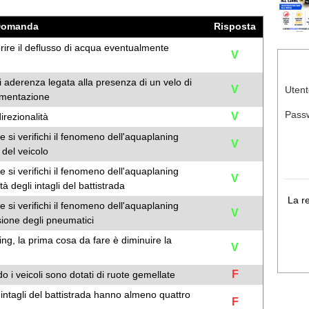
Domanda
Risposta
vorire il deflusso di acqua eventualmente
V
i aderenza legata alla presenza di un velo di
V
Utent
imentazione
Pass
V
irezionalità
che si verifichi il fenomeno dell'aquaplaning
V
del veicolo
che si verifichi il fenomeno dell'aquaplaning
V
 degli intagli del battistrada
La r
che si verifichi il fenomeno dell'aquaplaning
V
ione degli pneumatici
ing, la prima cosa da fare è diminuire la
V
F
 i veicoli sono dotati di ruote gemellate
 intagli del battistrada hanno almeno quattro
F