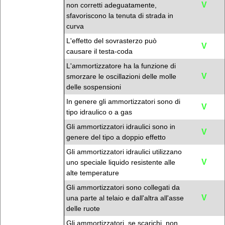
V
non corretti adeguatamente,
sfavoriscono la tenuta di strada in
curva
L'effetto del sovrasterzo può
V
causare il testa-coda
L'ammortizzatore ha la funzione di
V
smorzare le oscillazioni delle molle
delle sospensioni
In genere gli ammortizzatori sono di
V
tipo idraulico o a gas
Gli ammortizzatori idraulici sono in
V
genere del tipo a doppio effetto
Gli ammortizzatori idraulici utilizzano
V
uno speciale liquido resistente alle
alte temperature
Gli ammortizzatori sono collegati da
V
una parte al telaio e dall'altra all'asse
delle ruote
Gli ammortizzatori, se scarichi, non