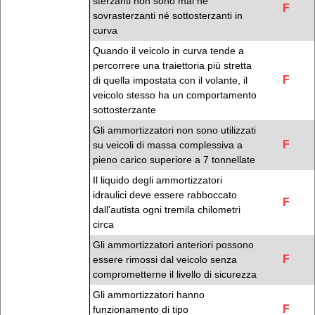
sterzanti non sono mai né
F
sovrasterzanti né sottosterzanti in
curva
Quando il veicolo in curva tende a
percorrere una traiettoria più stretta
F
di quella impostata con il volante, il
veicolo stesso ha un comportamento
sottosterzante
Gli ammortizzatori non sono utilizzati
F
su veicoli di massa complessiva a
pieno carico superiore a 7 tonnellate
Il liquido degli ammortizzatori
idraulici deve essere rabboccato
F
dall'autista ogni tremila chilometri
circa
Gli ammortizzatori anteriori possono
F
essere rimossi dal veicolo senza
comprometterne il livello di sicurezza
Gli ammortizzatori hanno
F
funzionamento di tipo